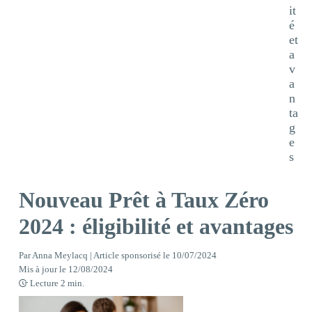
it
é
et
a
v
a
n
ta
g
e
s
Nouveau Prêt à Taux Zéro
2024 : éligibilité et avantages
Par
Anna Meylacq | Article sponsorisé
le
10/07/2024
Mis à jour le
12/08/2024
Lecture
2
min.