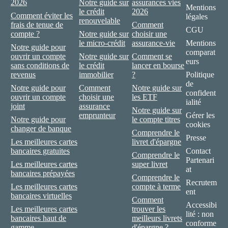
2026
Notre guide sur
assurances vies
Mentions
le crédit
2026
Comment éviter les
légales
renouvelable
frais de tenue de
Comment
CGU
compte ?
Notre guide sur
choisir une
le micro-crédit
assurance-vie
Mentions
Notre guide pour
comparat
ouvrir un compte
Notre guide sur
Comment se
eurs
sans conditions de
le crédit
lancer en bourse
revenus
immobilier
?
Politique
de
Notre guide pour
Comment
Notre guide sur
confident
ouvrir un compte
choisir une
les ETF
ialité
joint
assurance
Notre guide sur
emprunteur
Gérer les
Notre guide pour
le compte titres
cookies
changer de banque
Comprendre le
Presse
Les meilleures cartes
livret d'épargne
bancaires gratuites
Contact
Comprendre le
Partenari
Les meilleures cartes
super livret
at
bancaires prépayées
Comprendre le
Recrutem
Les meilleures cartes
compte à terme
ent
bancaires virtuelles
Comment
Accessibi
Les meilleures cartes
trouver les
lité : non
bancaires haut de
meilleurs livrets
conforme
gamme
d'épargne ?