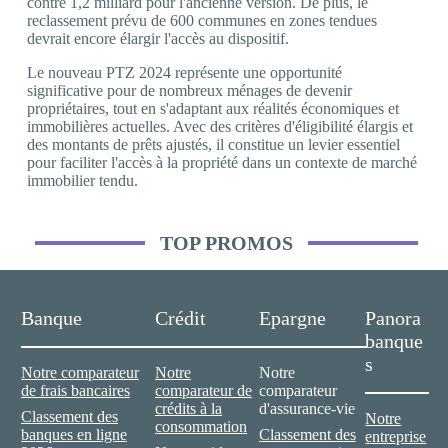
contre 1,2 milliard pour l'ancienne version. De plus, le
reclassement prévu de 600 communes en zones tendues
devrait encore élargir l'accès au dispositif.
Le nouveau PTZ 2024 représente une opportunité
significative pour de nombreux ménages de devenir
propriétaires, tout en s'adaptant aux réalités économiques et
immobilières actuelles. Avec des critères d'éligibilité élargis et
des montants de prêts ajustés, il constitue un levier essentiel
pour faciliter l'accès à la propriété dans un contexte de marché
immobilier tendu.
TOP PROMOS
Banque
Crédit
Epargne
Panora
banque
s
Notre comparateur
Notre
Notre
de frais bancaires
comparateur de
comparateur
crédits à la
d'assurance-vie
Classement des
Notre
consommation
banques en ligne
Classement des
entreprise