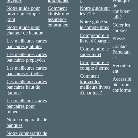
revenus
immobilier
?
Politique
de
Notre guide pour
Comment
Notre guide sur
confident
ouvrir un compte
choisir une
les ETF
ialité
joint
assurance
Notre guide sur
emprunteur
Gérer les
Notre guide pour
le compte titres
cookies
changer de banque
Comprendre le
Presse
Les meilleures cartes
livret d'épargne
bancaires gratuites
Contact
Comprendre le
Partenari
Les meilleures cartes
super livret
at
bancaires prépayées
Comprendre le
Recrutem
Les meilleures cartes
compte à terme
ent
bancaires virtuelles
Comment
Accessibi
Les meilleures cartes
trouver les
lité : non
bancaires haut de
meilleurs livrets
conforme
gamme
d'épargne ?
Les meilleures cartes
bancaires pour
mineur
Notre comparatifs de
banques
Notre comparatifs de