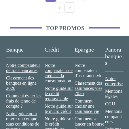
‹
›
TOP PROMOS
Banque
Crédit
Epargne
Panora
banque
s
Notre comparateur
Notre
Notre
de frais bancaires
comparateur de
comparateur
crédits à la
d'assurance-vie
Classement des
Notre
consommation
banques en ligne
Classement des
entreprise
2026
Notre guide sur
assurances vies
Mentions
le crédit
2026
Comment éviter les
légales
renouvelable
frais de tenue de
Comment
CGU
compte ?
Notre guide sur
choisir une
le micro-crédit
assurance-vie
Mentions
Notre guide pour
comparat
ouvrir un compte
Notre guide sur
Comment se
eurs
sans conditions de
le crédit
lancer en bourse