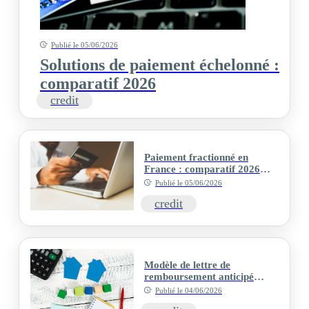
Publié le
05/06/2026
Solutions de paiement échelonné :
comparatif 2026
credit
Paiement fractionné en
France : comparatif 2026
des meilleures cartes et
Publié le
05/06/2026
organismes
credit
Modèle de lettre de
remboursement anticipé
d’un crédit immobilier avec
Publié le
04/06/2026
dispense d’indemnités suite à