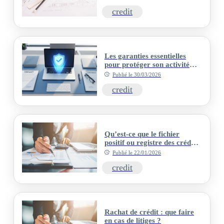
credit
Les garanties essentielles
pour protéger son activité
d'auto-entrepreneur
Publié le
30/03/2026
credit
Qu’est-ce que le fichier
positif ou registre des crédits
?
Publié le
22/01/2026
credit
Rachat de crédit : que faire
en cas de litiges ?