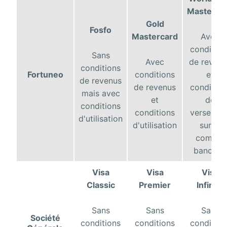
Masterca
Gold
Fosfo
Mastercard
Avec
condition
Sans
Avec
de reven
conditions
Fortuneo
conditions
et
de revenus
de revenus
condition
mais avec
et
de
conditions
conditions
versemen
d'utilisation
d'utilisation
sur le
compte
bancaire
Visa
Visa
Visa
Classic
Premier
Infinite
Sans
Sans
Sans
Société
conditions
conditions
condition