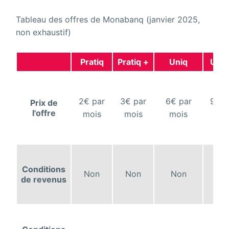
Tableau des offres de Monabanq (janvier 2025,
non exhaustif)
Pratiq
Pratiq +
Uniq
Uniq
2€ par
3€ par
6€ par
9€ p
Prix de
l'offre
mois
mois
mois
moi
Conditions
Non
Non
Non
No
de revenus