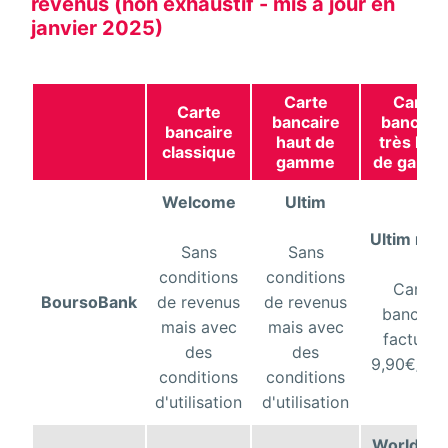
revenus (non exhaustif - mis à jour en
janvier 2025)
Carte
Carte
Carte
bancaire
bancair
bancaire
haut de
très hau
classique
gamme
de gamm
Welcome
Ultim
Ultim mét
Sans
Sans
conditions
conditions
Carte
BoursoBank
de revenus
de revenus
bancaire
mais avec
mais avec
facturée
des
des
9,90€/mo
conditions
conditions
d'utilisation
d'utilisation
World Eli