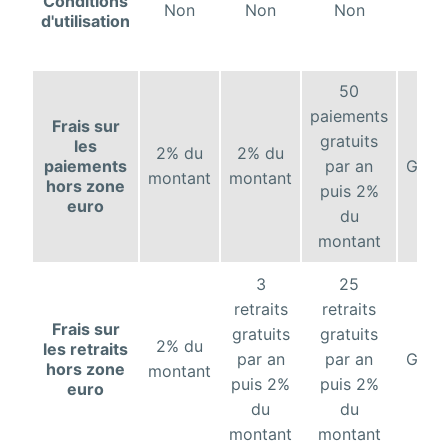
Conditions
Non
Non
Non
No
d'utilisation
50
paiements
Frais sur
gratuits
les
2% du
2% du
paiements
par an
Gratu
montant
montant
hors zone
puis 2%
euro
du
montant
3
25
retraits
retraits
Frais sur
gratuits
gratuits
2% du
les retraits
par an
par an
Gratu
hors zone
montant
puis 2%
puis 2%
euro
du
du
montant
montant