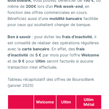
BoursoBank
, vous pouvez bénéficier de
150 €
, ou
même de
200€
lors d’un
Pink week-end
, en
fonction des offres commerciales en cours.
Béneficiez aussi d'une
mobilité bancaire
facilitée
pour ceux qui souhaitent changer de banque.
Bon à savoir
: pour éviter les
frais d’inactivité
, il
est conseillé de réaliser des opérations régulières
avec la
carte bancaire
. En effet, des
frais
d’inactivité
de
5 €
par mois pour l’offre
Welcome
et de
9 €
pour
Ultim
seront facturés si aucune
transaction n’est effectuée.
Tableau récapitulatif des offres de BoursoBank
(janvier 2025)
Ultim
Welcome
Ultim
Métal