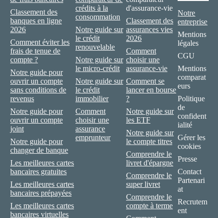
crédits à la
d'assurance-vie
Classement des
Notre
consommation
banques en ligne
Classement des
entreprise
2026
Notre guide sur
assurances vies
Mentions
le crédit
2026
Comment éviter les
légales
renouvelable
frais de tenue de
Comment
CGU
compte ?
Notre guide sur
choisir une
le micro-crédit
assurance-vie
Mentions
Notre guide pour
comparat
ouvrir un compte
Notre guide sur
Comment se
eurs
sans conditions de
le crédit
lancer en bourse
revenus
immobilier
?
Politique
de
Notre guide pour
Comment
Notre guide sur
confident
ouvrir un compte
choisir une
les ETF
ialité
joint
assurance
Notre guide sur
emprunteur
Gérer les
Notre guide pour
le compte titres
cookies
changer de banque
Comprendre le
Presse
Les meilleures cartes
livret d'épargne
bancaires gratuites
Contact
Comprendre le
Partenari
Les meilleures cartes
super livret
at
bancaires prépayées
Comprendre le
Recrutem
Les meilleures cartes
compte à terme
ent
bancaires virtuelles