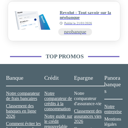
Revolut : Tout savoir sur la
néobanque
Publié le
21/01/2026
neobanque
TOP PROMOS
Banque
Crédit
Epargne
Panora
banque
s
Notre comparateur
Notre
Notre
de frais bancaires
comparateur de
comparateur
crédits à la
d'assurance-vie
Classement des
Notre
consommation
banques en ligne
Classement des
entreprise
2026
Notre guide sur
assurances vies
Mentions
le crédit
2026
Comment éviter les
légales
renouvelable