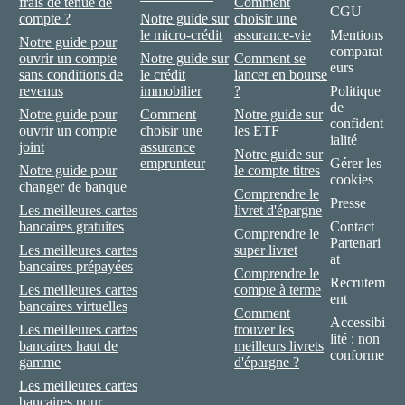
frais de tenue de
Comment
CGU
compte ?
Notre guide sur
choisir une
le micro-crédit
assurance-vie
Mentions
Notre guide pour
comparat
ouvrir un compte
Notre guide sur
Comment se
eurs
sans conditions de
le crédit
lancer en bourse
revenus
immobilier
?
Politique
de
Notre guide pour
Comment
Notre guide sur
confident
ouvrir un compte
choisir une
les ETF
ialité
joint
assurance
Notre guide sur
emprunteur
Gérer les
Notre guide pour
le compte titres
cookies
changer de banque
Comprendre le
Presse
Les meilleures cartes
livret d'épargne
bancaires gratuites
Contact
Comprendre le
Partenari
Les meilleures cartes
super livret
at
bancaires prépayées
Comprendre le
Recrutem
Les meilleures cartes
compte à terme
ent
bancaires virtuelles
Comment
Accessibi
Les meilleures cartes
trouver les
lité : non
bancaires haut de
meilleurs livrets
conforme
gamme
d'épargne ?
Les meilleures cartes
bancaires pour