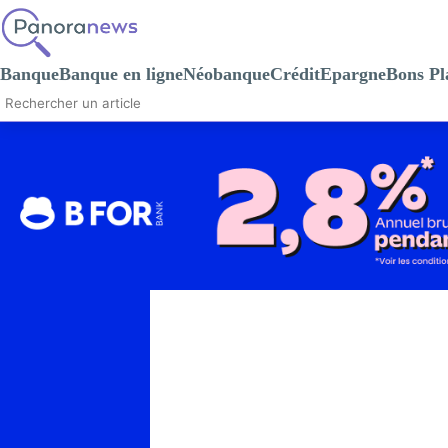
Banque
Banque en ligne
Néobanque
Crédit
Epargne
Bons Pl