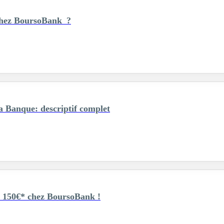
chez BoursoBank ?
 Banque: descriptif complet
 150€* chez BoursoBank !