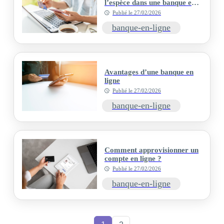
l’espèce dans une banque en
ligne ?
Publié le
27/02/2026
banque-en-ligne
Avantages d’une banque en
ligne
Publié le
27/02/2026
banque-en-ligne
Comment approvisionner un
compte en ligne ?
Publié le
27/02/2026
banque-en-ligne