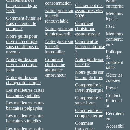
Classement des
Notre
consommation
banques en ligne
Classement des
entreprise
2026
Notre guide sur
assurances vies
Mentions
le crédit
2026
Comment éviter les
légales
renouvelable
frais de tenue de
Comment
CGU
compte ?
Notre guide sur
choisir une
le micro-crédit
assurance-vie
Mentions
Notre guide pour
comparat
ouvrir un compte
Notre guide sur
Comment se
eurs
sans conditions de
le crédit
lancer en bourse
revenus
immobilier
?
Politique
de
Notre guide pour
Comment
Notre guide sur
confident
ouvrir un compte
choisir une
les ETF
ialité
joint
assurance
Notre guide sur
emprunteur
Gérer les
Notre guide pour
le compte titres
cookies
changer de banque
Comprendre le
Presse
Les meilleures cartes
livret d'épargne
bancaires gratuites
Contact
Comprendre le
Partenari
Les meilleures cartes
super livret
at
bancaires prépayées
Comprendre le
Recrutem
Les meilleures cartes
compte à terme
ent
bancaires virtuelles
Comment
Accessibi
Les meilleures cartes
trouver les