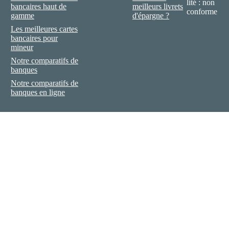
lité : non
bancaires haut de
meilleurs livrets
conforme
gamme
d'épargne ?
Les meilleures cartes
bancaires pour
mineur
Notre comparatifs de
banques
Notre comparatifs de
banques en ligne