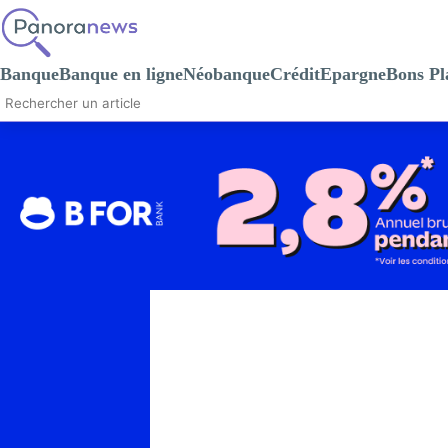
Banque
Banque en ligne
Néobanque
Crédit
Epargne
Bons Pl