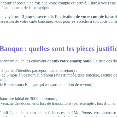
ar courrier postal une fois que votre compte est activé. Libre à vous ens
qué au moment de la souscription.
t envoyé
sous 5 jours ouvrés dès l’activation de votre compte bancai
ossession de votre carte bancaire, vous pourrez accéder à son code confi
que : quelles sont les pièces justific
s scannant ou en les envoyant
depuis votre smartphone
. La liste des d
é (carte d’identité, passeport, carte de séjour) ;
 de 6 mois à vos nom et prénom (avis d’impôt, taxe foncière, facture d
c.) ;
de Boursorama Banque qui est sans condition de revenu) :
bancaire initial de 300€ minimum ;
la véracité des documents lors de transactions (par exemple : lors d’un 
/ .pdf. La taille maximale des fichiers est de 2Mo. Prenez vos photos
su