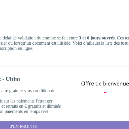
 délai de validation du compte se fait entre
3 et 6 jours ouvrés
. Ces t
ier ou lorsqu’un document est illisible. Voici d’ailleurs la liste des justi
scription en ligne.
 - Ultim
aire gratuite sans condition de
is sur les paiements l'étranger
t retraits en € gratuits et illimités
ion paiements en temps réel
J'EN PROFITE