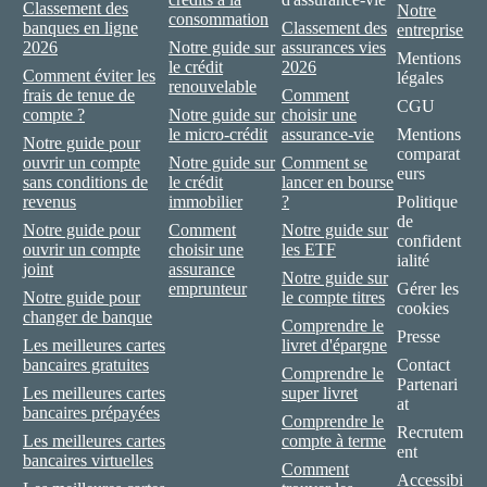
Classement des
Notre
consommation
banques en ligne
Classement des
entreprise
2026
Notre guide sur
assurances vies
Mentions
le crédit
2026
Comment éviter les
légales
renouvelable
frais de tenue de
Comment
CGU
compte ?
Notre guide sur
choisir une
le micro-crédit
assurance-vie
Mentions
Notre guide pour
comparat
ouvrir un compte
Notre guide sur
Comment se
eurs
sans conditions de
le crédit
lancer en bourse
revenus
immobilier
?
Politique
de
Notre guide pour
Comment
Notre guide sur
confident
ouvrir un compte
choisir une
les ETF
ialité
joint
assurance
Notre guide sur
emprunteur
Gérer les
Notre guide pour
le compte titres
cookies
changer de banque
Comprendre le
Presse
Les meilleures cartes
livret d'épargne
bancaires gratuites
Contact
Comprendre le
Partenari
Les meilleures cartes
super livret
at
bancaires prépayées
Comprendre le
Recrutem
Les meilleures cartes
compte à terme
ent
bancaires virtuelles
Comment
Accessibi