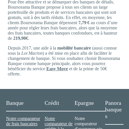
Pour être attractive et se démarquer des banques de détails,
Boursorama Banque propose à tous ses clients un large
portefeuille de produits et de services bancaires qui sont soit
gratuits, soit à des tarifs réduits. En effet, en moyenne, les
clients Boursorama Banque dépensent
7,79 €
au cours d’une
année pour régler leurs frais bancaires, alors que la moyenne
des frais bancaires, toutes banques confondues, est à hauteur
de
219,90€
.
Depuis 2017, une aide à la
mobilité bancaire
(aussi connue
sous la
Loi Macron
) a été mise en place afin de faciliter le
changement de banque. Si vous souhaitez choisir Boursorama
Banque comme banque principale, alors vous pourrez
bénéficier du service
Easy Move
et de la prime de 50€
offerte.
Banque
Crédit
Epargne
Panora
banque
s
Notre comparateur
Notre
Notre
de frais bancaires
comparateur de
comparateur
crédits à la
d'assurance-vie