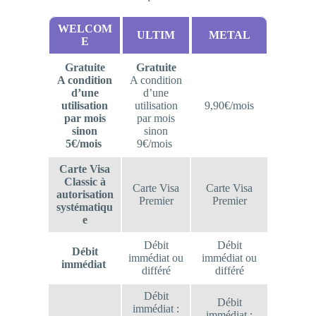
WELCOM
ULTIM
METAL
E
Gratuite
Gratuite
A condition
A condition
d’une
d’une
utilisation
utilisation
9,90€/mois
par mois
par mois
sinon
sinon
5€/mois
9€/mois
Carte Visa
Classic à
Carte Visa
Carte Visa
autorisation
Premier
Premier
systématiqu
e
Débit
Débit
Débit
immédiat ou
immédiat ou
immédiat
différé
différé
Débit
Débit
immédiat :
immédiat :