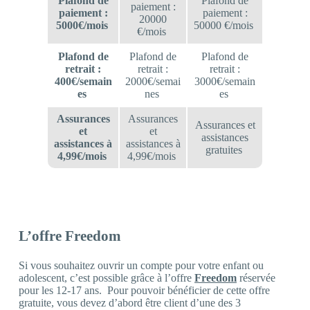
Plafond de
Plafond de
paiement :
paiement :
paiement :
20000
5000€/mois
50000 €/mois
€/mois
Plafond de
Plafond de
Plafond de
retrait :
retrait :
retrait :
400€/semain
2000€/semai
3000€/semain
es
nes
es
Assurances
Assurances
Assurances et
et
et
assistances
assistances à
assistances à
gratuites
4,99€/mois
4,99€/mois
L’offre Freedom
Si vous souhaitez ouvrir un compte pour votre enfant ou
adolescent, c’est possible grâce à l’offre
Freedom
réservée
pour les 12-17 ans. Pour pouvoir bénéficier de cette offre
gratuite, vous devez d’abord être client d’une des 3