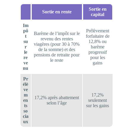
Sortie en
Sortie en rente
capital
Im
pô
Prélèvement
Barème de l’impôt sur le
t
forfaitaire de
revenu des rentes
su
12,8% ou
viagères (pour 30 à 70%
r
barème
de la somme) et des
le
progressif
pensions de retraite pour
re
pour les
le reste
ve
gains
nu
Pr
élè
ve
m
17,2%
17,2% après abattement
en
seulement
selon l’âge
ts
sur les gains
so
cia
ux