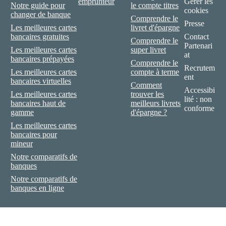
emprunteur
Gérer les
Notre guide pour
le compte titres
cookies
changer de banque
Comprendre le
Presse
Les meilleures cartes
livret d'épargne
bancaires gratuites
Contact
Comprendre le
Partenari
Les meilleures cartes
super livret
at
bancaires prépayées
Comprendre le
Recrutem
Les meilleures cartes
compte à terme
ent
bancaires virtuelles
Comment
Accessibi
Les meilleures cartes
trouver les
lité : non
bancaires haut de
meilleurs livrets
conforme
gamme
d'épargne ?
Les meilleures cartes
bancaires pour
mineur
Notre comparatifs de
banques
Notre comparatifs de
banques en ligne