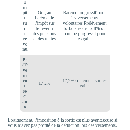
I
m
pô
Oui, au
Barème progressif pour
t
barème de
les versements
su
l’impôt sur
volontaires Prélèvement
r
le revenu
forfaitaire de 12,8% ou
le
des pensions
barème progressif pour
re
et des rentes
les gains
ve
nu
Pr
élè
ve
m
en
17,2% seulement sur les
17,2%
t
gains
so
ci
au
x
Logiquement, l’imposition à la sortie est plus avantageuse si
vous n’avez pas profité de la déduction lors des versements.