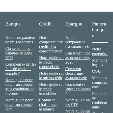
Banque
Crédit
Epargne
Panora
banque
s
Notre comparateur
Notre
Notre
de frais bancaires
comparateur de
comparateur
crédits à la
d'assurance-vie
Classement des
Notre
consommation
banques en ligne
Classement des
entreprise
2026
Notre guide sur
assurances vies
Mentions
le crédit
2026
Comment éviter les
légales
renouvelable
frais de tenue de
Comment
CGU
compte ?
Notre guide sur
choisir une
le micro-crédit
assurance-vie
Mentions
Notre guide pour
comparat
ouvrir un compte
Notre guide sur
Comment se
eurs
sans conditions de
le crédit
lancer en bourse
revenus
immobilier
?
Politique
de
Notre guide pour
Comment
Notre guide sur
confident
ouvrir un compte
choisir une
les ETF
ialité
joint
assurance
Notre guide sur