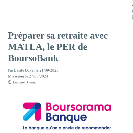
Préparer sa retraite avec
MATLA, le PER de
BoursoBank
Par
Basile Duval
le
21/09/2023
Mis à jour le
27/05/2024
Lecture
3
min.