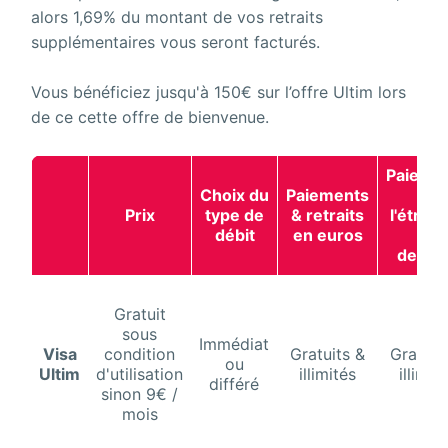
alors 1,69% du montant de vos retraits
supplémentaires vous seront facturés.
Vous bénéficiez jusqu'à 150€ sur l’offre Ultim lors
de ce cette offre de bienvenue.
Paieme
Choix du
Paiements
à
Prix
type de
& retraits
l'étran
débit
en euros
en
devis
Gratuit
sous
Immédiat
Visa
condition
Gratuits &
Gratuit
ou
Ultim
d'utilisation
illimités
illimit
différé
sinon 9€ /
mois