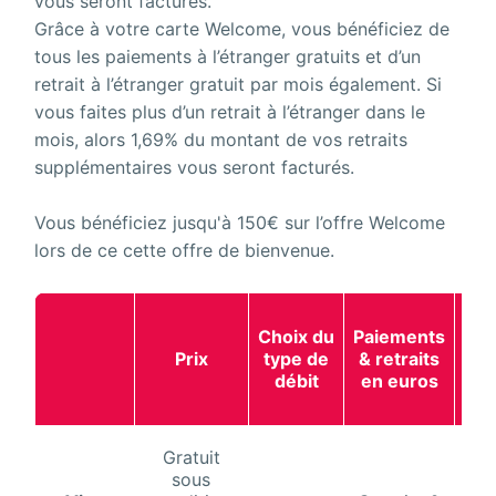
vous seront facturés.
Grâce à votre carte Welcome, vous bénéficiez de
tous les paiements à l’étranger gratuits et d’un
retrait à l’étranger gratuit par mois également. Si
vous faites plus d’un retrait à l’étranger dans le
mois, alors 1,69% du montant de vos retraits
supplémentaires vous seront facturés.
Vous bénéficiez jusqu'à 150€ sur l’offre Welcome
lors de ce cette offre de bienvenue.
Pai
Choix du
Paiements
Prix
type de
& retraits
l'é
débit
en euros
de
Gratuit
sous